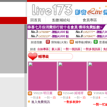
回首頁
點數補給站
會員專區
恭喜七月份消費排行前十名會員 獲得免費點數~
No.3
No.4
-贈點
8,000
點
-贈點
7,0
LV76098**
LV52777**
No.7
No.8
-贈點
4,000
點
-贈點
3,
LV23213**
LV70847**
頻道指數
限制級(火辣)
輔導級(曖昧)
普通級
頻道
台妹專區
│
新人區
│
一對一視訊區
│
一對多視訊區
│
免
輔導級
明日薰
媱瑤呀
V93229
V251449
V195826
一對多
8
一對一
35
一對多
8
一對一
35
一對多
8
一
進入免費視訊
一對多表演中
一對一忙