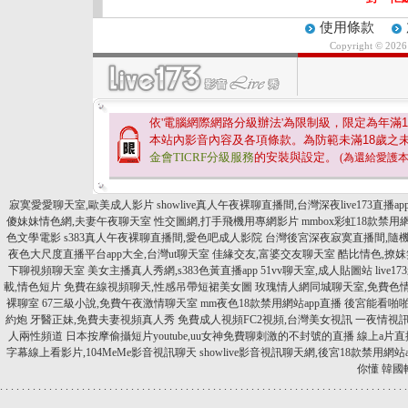
使用條款
Copyright © 202
依'電腦網際網路分級辦法'為限制級，限定為年滿
1
本站內影音內容及各項條款。為防範未滿
18
歲之
金會TICRF分級服務
的安裝與設定。
(為還給愛護
寂寞愛愛聊天室,歐美成人影片
showlive真人午夜裸聊直播間,台灣深夜live173直播ap
傻妹妹情色網,夫妻午夜聊天室
性交圖網,打手飛機用專網影片
mmbox彩虹18款禁用網
色文學電影
s383真人午夜裸聊直播間,愛色吧成人影院
台灣後宮深夜寂寞直播間,隨
夜色大尺度直播平台app大全,台灣ut聊天室
佳緣交友,富婆交友聊天室
酷比情色,撩妺
下聊視頻聊天室
美女主播真人秀網,s383色黃直播app
51vv聊天室,成人貼圖站
live
載,情色短片
免費在線視頻聊天,性感吊帶短裙美女圖
玫瑰情人網同城聊天室,免費色
裸聊室
67三級小說,免費午夜激情聊天室
mm夜色18款禁用網站app直播
後宮能看啪啪
約炮
牙醫正妹,免費夫妻視頻真人秀
免費成人視頻FC2視頻,台灣美女視訊
一夜情視訊後
人兩性頻道
日本按摩偷攝短片youtube,uu女神免費聊刺激的不封號的直播
線上a片直
字幕線上看影片,104MeMe影音視訊聊天
showlive影音視訊聊天網,後宮18款禁用網站
你懂
韓國輕
.
.
.
.
.
.
.
.
.
.
.
.
.
.
.
.
.
.
.
.
.
.
.
.
.
.
.
.
.
.
.
.
.
.
.
.
.
.
.
.
.
.
.
.
.
.
.
.
.
.
.
.
.
.
.
.
.
.
.
.
.
.
.
.
.
.
.
.
.
.
.
.
.
.
.