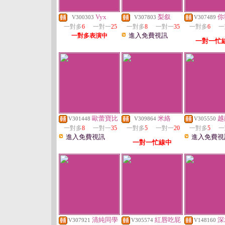
Vyx
梨叙
你
V300303
V307803
V307489
一對多
6
一對一
25
一對多
8
一對一
35
一對多
6
一
進入免費視訊
一對多表演中
一對一忙
歐蕾寶比
米絡
越
V301448
V309864
V305550
一對多
8
一對一
35
一對多
5
一對一
20
一對多
5
一
進入免費視訊
進入免費視
一對一忙線中
清純同學
紅唇吃屁
深
V307921
V305574
V148160