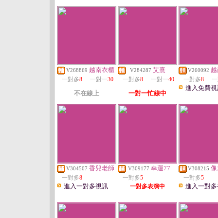
越南衣櫃
艾熹
越
V268869
V284287
V260092
一對多
8
一對一
30
一對多
8
一對一
40
一對多
8
一
進入免費視
不在線上
一對一忙線中
香兒老師
幸運77
像
V304507
V309177
V308215
一對多
8
一對多
5
一對多
5
進入一對多視訊
進入一對多
一對多表演中